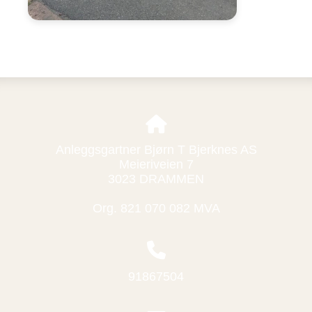
Anleggsgartner Bjørn T Bjerknes AS
Meieriveien 7
3023 DRAMMEN
Org. 821 070 082 MVA
91867504